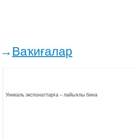
→
Ваҡиғалар
Уникаль экспонаттарға – лайыҡлы бина