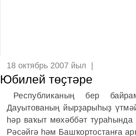
18 октябрь 2007 йыл |
Юбилей төҫтәре
Республиканың бер байр
Дауытованың йырҙарыһыҙ үтмәй
һәр ваҡыт мөхәббәт тураһында 
Рәсәйгә һәм Башҡортостанға а