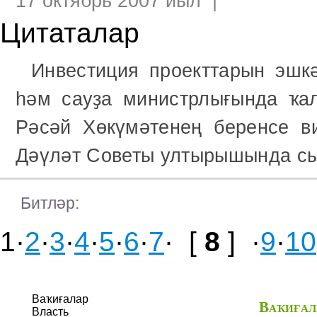
17 октябрь 2007 йыл |
Цитаталар
Инвестиция проекттарын эшк
һәм сауҙа министрлығында ҡа
Рәсәй Хөкүмәтенең беренсе в
Дәүләт Советы ултырышында с
Битлəр:
1·
2
·
3
·
4
·
5
·
6
·
7
· [
8
] ·
9
·
10
Ваҡиғалар
Ваҡиғал
Власть