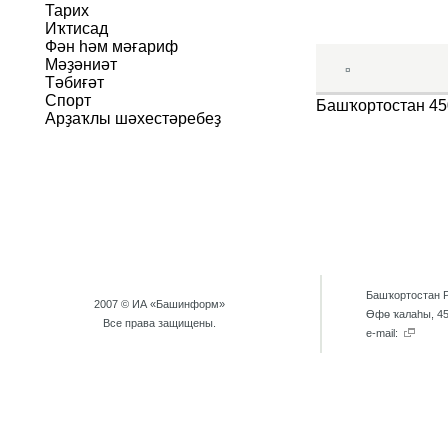
Тарих
Иҡтисад
Фән һәм мәғариф
Мәҙәниәт
¤
Тәбиғәт
Спорт
Башҡортостан 45
Арҙаҡлы шәхестәребеҙ
Башҡортостан 
2007 © ИА «Башинформ»
Өфө ҡалаhы, 45
Все права защищены.
e-mail: