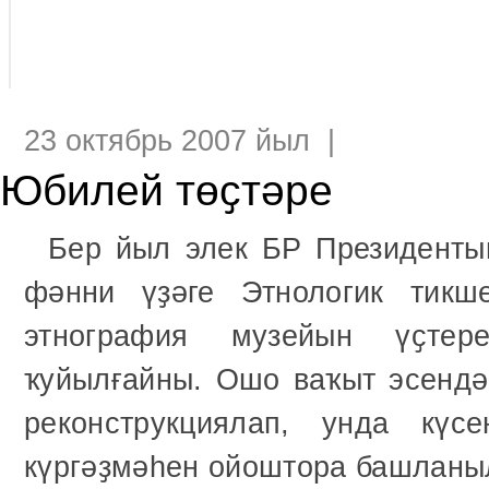
23 октябрь 2007 йыл |
Юбилей төҫтәре
Бер йыл элек БР Президент
фәнни үҙәге Этнологик тикш
этнография музейын үҫтер
ҡуйылғайны. Ошо ваҡыт эсендә
реконструкциялап, унда күс
күргәҙмәһен ойоштора башланы