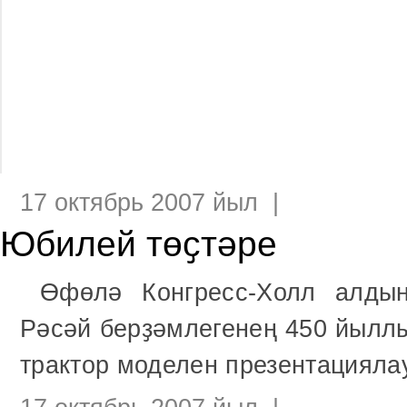
17 октябрь 2007 йыл |
Юбилей төҫтәре
Өфөлә Конгресс-Холл алдын
Рәсәй берҙәмлегенең 450 йылл
трактор моделен презентациялау