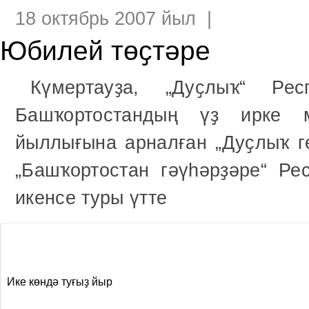
18 октябрь 2007 йыл |
Юбилей төҫтәре
Күмертауҙа, „Дуҫлыҡ“ Рес
Башҡортостандың үҙ ирке 
йыллығына арналған „Дуҫлыҡ 
„Башҡортостан гәүһәрҙәре“ Р
икенсе туры үтте
Ике көндә туғыҙ йыр