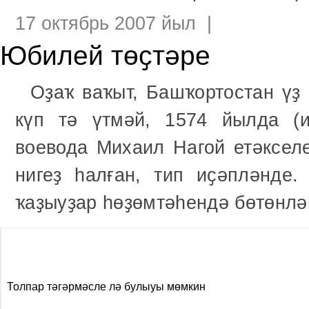
17 октябрь 2007 йыл |
Юбилей төҫтәре
Оҙаҡ ваҡыт, Башҡортостан үҙ
күп тә үтмәй, 1574 йылда (
воевода Михаил Нагой етәксел
нигеҙ һалған, тип иҫәпләнде
ҡаҙыуҙар һөҙөмтәһендә бөтөнл
Толпар тәгәрмәсле лә булыуы мөмкин